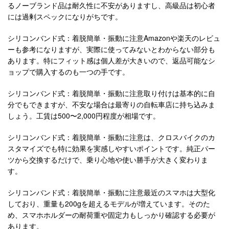
るノーブランド品は耐久性に不安がありますし、高級品は初心者
には過剰スペックになりがちです。
シリコンバンド式：着脱簡単・振動に注意Amazonや楽天のレビュ
ーも参考になりますが、実際に使ってみないとわからない部分も
あります。特にフィット感は個人差が大きいので、返品可能なシ
ョップで購入するのも一つの手です。
シリコンバンド式：着脱簡単・振動に注意取り付けは基本的に自
分でもできますが、不安な場合は最寄りの自転車店に持ち込みま
しょう。工賃は500〜2,000円程度が相場です。
シリコンバンド式：着脱簡単・振動に注意は、クロスバイクのカ
スタマイズでも特に効果を実感しやすいポイントです。純正パー
ツから交換するだけで、乗り心地や使い勝手が大きく変わりま
す。
シリコンバンド式：着脱簡単・振動に注意最近のスマホは大型化
しており、重量も200gを超えるモデルが増えています。そのた
め、スマホホルダーの耐荷重や固定力もしっかり確認する必要が
あります。