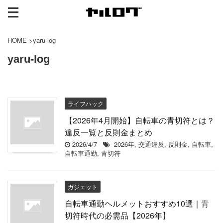
HOME
>
yaru-log
yaru-log
ライフハック
【2026年4月開始】自転車の青切符とは？
違反一覧と反則金まとめ
2026/4/7
2026年
,
交通違反
,
反則金
,
自転車
,
自転車通勤
,
青切符
ガジェット
自転車通勤ヘルメットおすすめ10選｜青
切符時代の必需品【2026年】